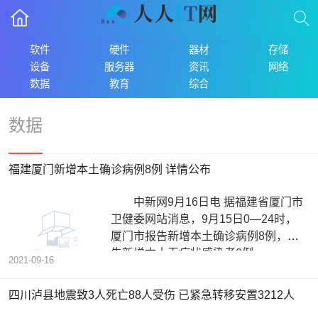
软件
硬件
器材
存储
设备
服务器
资讯
网络
数据
教育
综合
数据
福建厦门新增本土确诊病例8例 详情公布
中新网9月16日电 据福建省厦门市
卫健委网站消息，9月15日0—24时，
厦门市报告新增本土确诊病例8例，报
告新增本土无症状感染者0例。
2021-09-16
四川泸县地震致3人死亡88人受伤 已紧急转移安置3212人