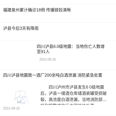
福建泉州累计确诊18例 传播链较清晰
泸县今后3天有降雨
四川泸县6.0级地震：当地伤亡人数增
至91人
2021-09-16
四川泸县地震致一酒厂200余吨白酒泄漏 消防紧急处置
四川泸州市泸县发生6 0级地震
后，泸县一储酒仓库储酒瓷罐受损破
裂，高浓度白酒泄漏，当地消防部门
接到报警求助后立即前往处置。
2021-09-16
据