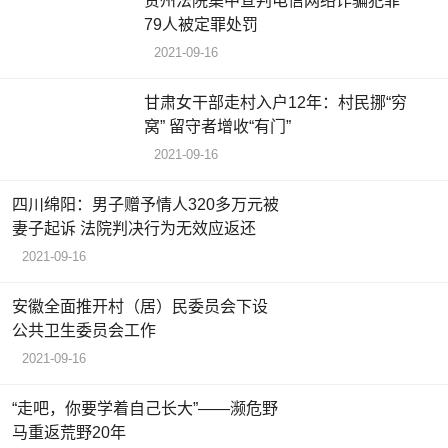
贵州法院集中宣判电信网络诈骗犯罪
79人被定罪处罚
2021-09-16
甘肃女干部走村入户12年：村民挪“穷
窝” 留守者增收“有门”
2021-09-16
四川绵阳：男子赠予情人320多万元被
妻子起诉 法院判决行为无效应返还
2021-09-16
安徽全面推开村（居）民委员会下设
公共卫生委员会工作
2021-09-16
“走吧，你要学着自己长大”——濒危野
马重返荒野20年