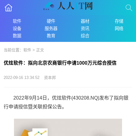
软件
硬件
器材
存储
设备
服务器
资讯
网络
数据
教育
综合
当前位置：
软件
> 正文
优炫软件：拟向北京农商银行申请1000万元综合授信
2022-09-16 13:34:52
资本邦
2022年9月14日，优炫软件(430208.NQ)发布了拟向银
行申请授信暨关联担保公告。