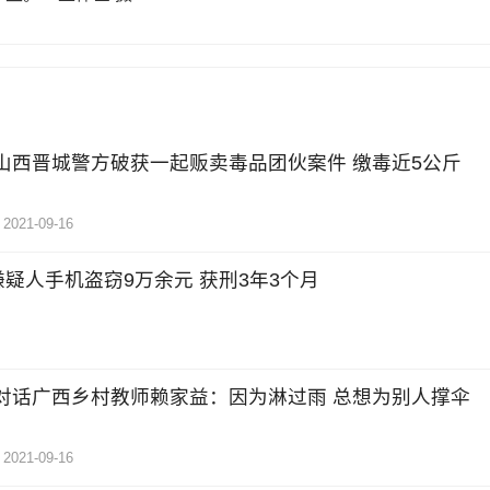
山西晋城警方破获一起贩卖毒品团伙案件 缴毒近5公斤
2021-09-16
疑人手机盗窃9万余元 获刑3年3个月
对话广西乡村教师赖家益：因为淋过雨 总想为别人撑伞
2021-09-16