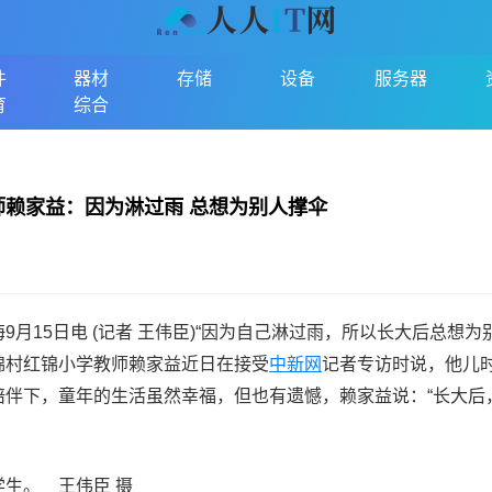
件
器材
存储
设备
服务器
育
综合
师赖家益：因为淋过雨 总想为别人撑伞
海9月15日电 (记者 王伟臣)“因为自己淋过雨，所以长大后总想为
锦村红锦小学教师赖家益近日在接受
中新网
记者专访时说，他儿
陪伴下，童年的生活虽然幸福，但也有遗憾，赖家益说：“长大后