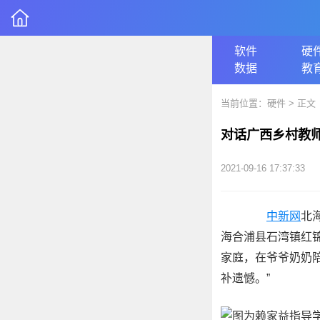
软件
硬
数据
教
当前位置：
硬件
> 正文
对话广西乡村教
2021-09-16 17:37:33
中新网
北
海合浦县石湾镇红
家庭，在爷爷奶奶
补遗憾。”