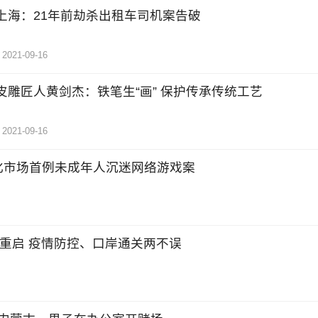
上海：21年前劫杀出租车司机案告破
2021-09-16
皮雕匠人黄剑杰：铁笔生“画” 保护传承传统工艺
2021-09-16
化市场首例未成年人沉迷网络游戏案
港重启 疫情防控、口岸通关两不误