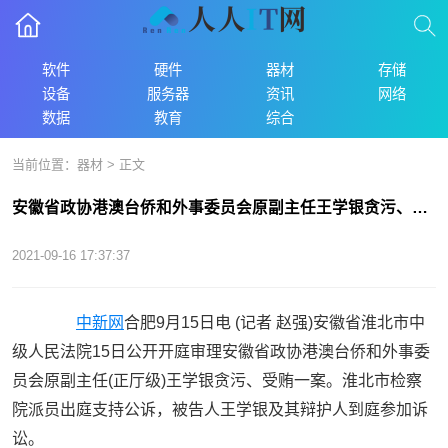
软件
硬件
器材
存储
设备
服务器
资讯
网络
数据
教育
综合
当前位置：
器材
> 正文
安徽省政协港澳台侨和外事委员会原副主任王学银贪污、受贿案一审开庭
2021-09-16 17:37:37
中新网
合肥9月15日电 (记者 赵强)安徽省淮北市中
级人民法院15日公开开庭审理安徽省政协港澳台侨和外事委
员会原副主任(正厅级)王学银贪污、受贿一案。淮北市检察
院派员出庭支持公诉，被告人王学银及其辩护人到庭参加诉
讼。