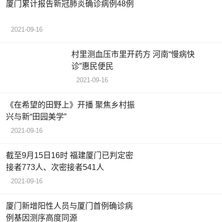
厦门累计报告新冠肺炎确诊病例48例
2021-09-16
村里测血压市里开药方 河南“慢病快
诊”惠民便民
2021-09-16
《在希望的田野上》开播 聚焦乡村振
兴与新“田园美学”
2021-09-16
截至9月15日16时 福建厦门已判定密
接者773人、次密接者541人
2021-09-16
厦门新增阳性人员与厦门首例确诊病
例基因测序高度同源