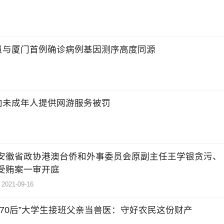
员与厦门首例确诊病例基因测序高度同源
向未成年人提供网游服务被罚
安徽省政协港澳台侨和外事委员会原副主任王学银贪污、
受贿案一审开庭
2021-09-16
“70后”大学生接班父亲当兽医：守好农民这份财产