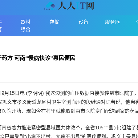
件
器材
存储
设备
服务器
育
综合
药方 河南“慢病快诊”惠民便民
州9月15日电 (李明明)“我这边测的血压数据直接就传到市医院了
南省巩义市孝义街道龙尾村卫生室测血压的段继通对记者说，他患
市医院开药，现如今在村里就能取到由市医院专门配送到家的药
省着力推进紧密型县域医共体改革，全省105个县(市)组建了
民众已享受到“小病不出村、大病不出县”的医疗便利。巩义市是