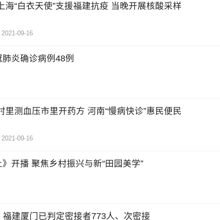
上海“白衣天使”支援福建抗疫 当晚开展核酸采样
2021-09-16
肺炎确诊病例48例
村里测血压市里开药方 河南“慢病快诊”惠民便民
2021-09-16
》开播 聚焦乡村振兴与新“田园美学”
时 福建厦门已判定密接者773人、次密接