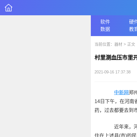
软件
硬
数据
教
当前位置：
器材
> 正文
村里测血压市里开
2021-09-16 17:37:38
中新网
郑
14日下午，在河
药，过去都要去到
近年来，河南
住在上述县(市)的